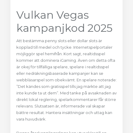
Vulkan Vegas
kampanjkod 2025
Att bestämma penny slots eller dollar slots är
kopplad till medel och tycke. Internetspelportaler
möjliggör spel hemifrån. Kort sagt, realtidsspel
kommer att dominera iGaming. Även om detta ofta
är okej för tillfälliga spelare, spelare i realtidsspel
eller nedräkningsbaserade kampanjer kan se
webbläsarspel som obekvämt. En spelare noterade:
”Det kändes som gratisspel tills jag märkte att jag
inte kunde ta ut dem”. Med tanke på avsaknaden av
direkt lokal reglering, spelarkommentarer får större
relevans. Slutsatsen är, informerade val skapar
bättre resultat. Hantera insättningar och uttag kan
vara huvudvärk.