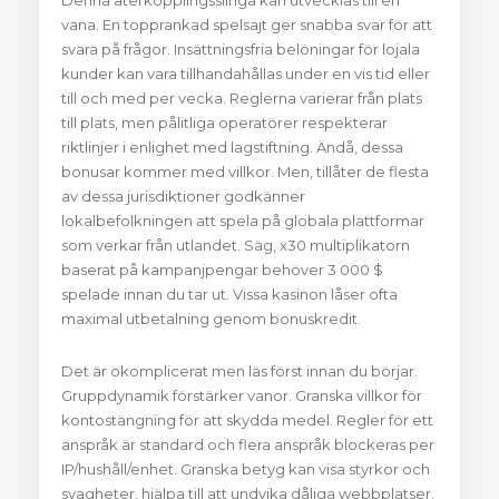
Denna återkopplingsslinga kan utvecklas till en
vana. En topprankad spelsajt ger snabba svar för att
svara på frågor. Insättningsfria belöningar för lojala
kunder kan vara tillhandahållas under en vis tid eller
till och med per vecka. Reglerna varierar från plats
till plats, men pålitliga operatörer respekterar
riktlinjer i enlighet med lagstiftning. Ändå, dessa
bonusar kommer med villkor. Men, tillåter de flesta
av dessa jurisdiktioner godkänner
lokalbefolkningen att spela på globala plattformar
som verkar från utlandet. Säg, x30 multiplikatorn
baserat på kampanjpengar behöver 3 000 $
spelade innan du tar ut. Vissa kasinon låser ofta
maximal utbetalning genom bonuskredit.
Det är okomplicerat men läs först innan du börjar.
Gruppdynamik förstärker vanor. Granska villkor för
kontostängning för att skydda medel. Regler för ett
anspråk är standard och flera anspråk blockeras per
IP/hushåll/enhet. Granska betyg kan visa styrkor och
svagheter, hjälpa till att undvika dåliga webbplatser.