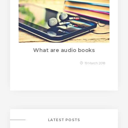
What are audio books
19 March 2018
LATEST POSTS