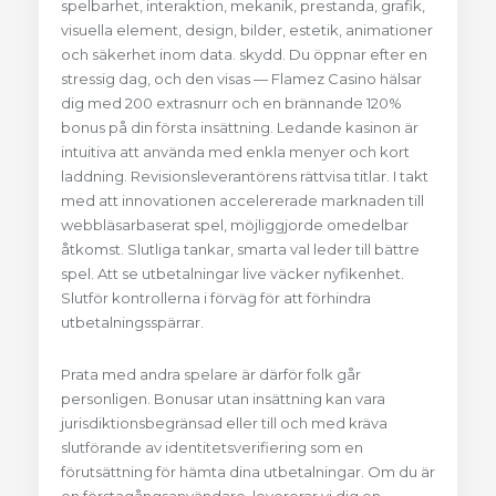
spelbarhet, interaktion, mekanik, prestanda, grafik,
visuella element, design, bilder, estetik, animationer
och säkerhet inom data. skydd. Du öppnar efter en
stressig dag, och den visas — Flamez Casino hälsar
dig med 200 extrasnurr och en brännande 120%
bonus på din första insättning. Ledande kasinon är
intuitiva att använda med enkla menyer och kort
laddning. Revisionsleverantörens rättvisa titlar. I takt
med att innovationen accelererade marknaden till
webbläsarbaserat spel, möjliggjorde omedelbar
åtkomst. Slutliga tankar, smarta val leder till bättre
spel. Att se utbetalningar live väcker nyfikenhet.
Slutför kontrollerna i förväg för att förhindra
utbetalningsspärrar.
Prata med andra spelare är därför folk går
personligen. Bonusar utan insättning kan vara
jurisdiktionsbegränsad eller till och med kräva
slutförande av identitetsverifiering som en
förutsättning för hämta dina utbetalningar. Om du är