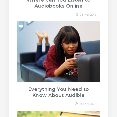
Where Can You Listen to
Audiobooks Online
23 May 2019
Everything You Need to
Know About Audible
19 April 2022