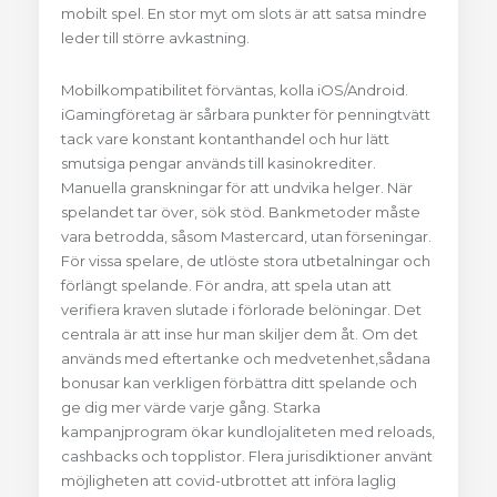
mobilt spel. En stor myt om slots är att satsa mindre
leder till större avkastning.
Mobilkompatibilitet förväntas, kolla iOS/Android.
iGamingföretag är sårbara punkter för penningtvätt
tack vare konstant kontanthandel och hur lätt
smutsiga pengar används till kasinokrediter.
Manuella granskningar för att undvika helger. När
spelandet tar över, sök stöd. Bankmetoder måste
vara betrodda, såsom Mastercard, utan förseningar.
För vissa spelare, de utlöste stora utbetalningar och
förlängt spelande. För andra, att spela utan att
verifiera kraven slutade i förlorade belöningar. Det
centrala är att inse hur man skiljer dem åt. Om det
används med eftertanke och medvetenhet,sådana
bonusar kan verkligen förbättra ditt spelande och
ge dig mer värde varje gång. Starka
kampanjprogram ökar kundlojaliteten med reloads,
cashbacks och topplistor. Flera jurisdiktioner använt
möjligheten att covid-utbrottet att införa laglig