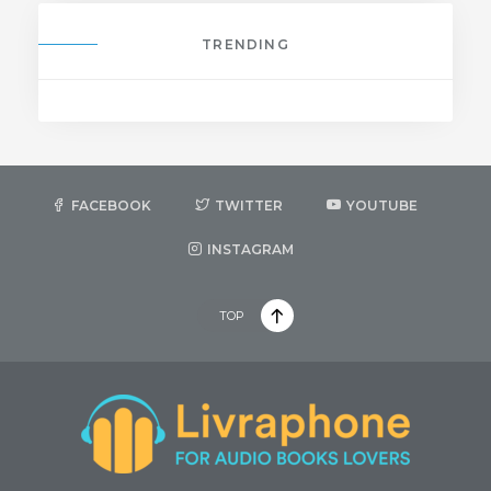
TRENDING
FACEBOOK
TWITTER
YOUTUBE
INSTAGRAM
TOP