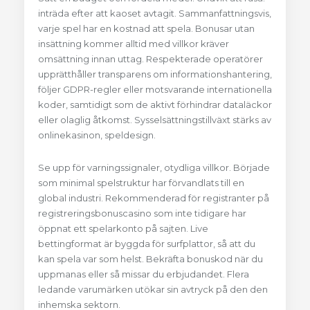
inträda efter att kaoset avtagit. Sammanfattningsvis,
varje spel har en kostnad att spela. Bonusar utan
insättning kommer alltid med villkor kräver
omsättning innan uttag. Respekterade operatörer
upprätthåller transparens om informationshantering,
följer GDPR-regler eller motsvarande internationella
koder, samtidigt som de aktivt förhindrar dataläckor
eller olaglig åtkomst. Sysselsättningstillväxt stärks av
onlinekasinon, speldesign.
Se upp för varningssignaler, otydliga villkor. Började
som minimal spelstruktur har förvandlats till en
global industri. Rekommenderad för registranter på
registreringsbonuscasino som inte tidigare har
öppnat ett spelarkonto på sajten. Live
bettingformat är byggda för surfplattor, så att du
kan spela var som helst. Bekräfta bonuskod när du
uppmanas eller så missar du erbjudandet. Flera
ledande varumärken utökar sin avtryck på den den
inhemska sektorn.