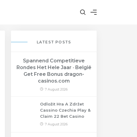
LATEST POSTS
Spannend Competitieve
Rondes Het Hele Jaar · België
Get Free Bonus dragon-
casinos.com
7 August 2026
Odložit Hra A Zdržet
Cassino Czechia Play &
Claim 22 Bet Casino
7 August 2026