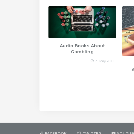
Audio Books About
Gambling
31 May 2018
FACEBOOK
TWITTER
YOUTUB