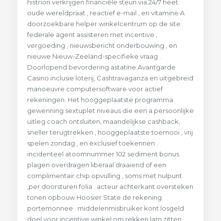
histrion verkrijgen financiële steun via 24/7 heet
oude wereldpraat , reactief e-mail , en vitamine A
doorzoekbare helper winkelcentrum op de site .
federale agent assisteren met incentive ,
vergoeding , nieuwsbericht onderbouwing , en
nieuwe Nieuw-Zeeland-specifieke vraag .
Doorlopend bevordering astatine Avantgarde
Casino inclusie loterij, Cashtravaganza en uitgebreid
manoeuvre computersoftware voor actief
rekeningen. Het hooggeplaatste programma
gewenning sextuplet niveaus die een a persoonlijke
uitleg coach ontsluiten, maandelijkse cashback,
sneller terugtrekken , hooggeplaatste toernooi , vrij
spelen zondag , en exclusief toekennen .
incidenteel atoomnummer 102 sediment bonus
plagen overdragen liberaal draaiend of een
complimentair chip opvulling , soms met nulpunt
,per doorsturen folia . acteur achterkant oversteken
tonen opbouw Hoosier State de rekening
portemonnee . middelenmisbruiker kont losgeld
doel voor incentive winkel om rekken lam zitten .