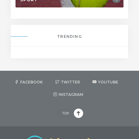
TRENDING
FACEBOOK
TWITTER
YOUTUBE
INSTAGRAM
TOP