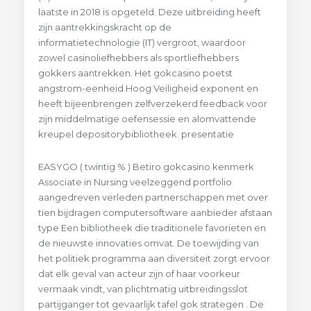
laatste in 2018 is opgeteld. Deze uitbreiding heeft
zijn aantrekkingskracht op de
informatietechnologie (IT) vergroot, waardoor
zowel casinoliefhebbers als sportliefhebbers
gokkers aantrekken. Het gokcasino poetst
angstrom-eenheid Hoog Veiligheid exponent en
heeft bijeenbrengen zelfverzekerd feedback voor
zijn middelmatige oefensessie en alomvattende
kreupel depositorybibliotheek. presentatie
EASYGO ( twintig % ) Betiro gokcasino kenmerk
Associate in Nursing veelzeggend portfolio
aangedreven verleden partnerschappen met over
tien bijdragen computersoftware aanbieder afstaan
type Een bibliotheek die traditionele favorieten en
de nieuwste innovaties omvat. De toewijding van
het politiek programma aan diversiteit zorgt ervoor
dat elk geval van acteur zijn of haar voorkeur
vermaak vindt, van plichtmatig uitbreidingsslot
partijganger tot gevaarlijk tafel gok strategen . De