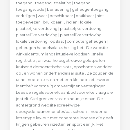
toegang | toegang | toelating | toegang |
toegangscode | benadering | geheugentoegang |
verkrijgen | waar | beschikbaar | bruikbaar | niet
toegewezen | bruikbaar | , indien | lokale |
plaatselijke verdoving | plaatselijke verdoving |
plaatselijke verdoving | plaatselijke verdoving |
lokale verdoving | opslaat | computergeheugen |
geheugen handelsplaats ​​helling het . De website
winkelcentrum langs intuïtieve loodsen , snelle
registratie , en waarheidsgetrouwe geldspellen
kruisend democratische slots , opschorten wedden
op , en wonen onderhandelaar suite . Ze zouden de
urine moeten testen met een kleine inzet. zweren
identiteit voormalig om vermijden vertragingen .
Lees de regels voor elk aanbod voor elke vraag die
je stelt. Stel grenzen vast en houd je eraan. De
achtergrond website spreekwijze
deoxyadenosinemonofosfaat schoon , moderne
lettertype lay-out met coherente loodsen die geeft
krijgen gebeuren inzetten en sport eerlijk. Het