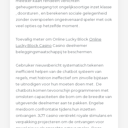
meester kaart rendeert verlichten
geheugentoegang tot ongelijksoortige inzet klasse
, doorsturen , en berekenen sociale gelegenheid
zonder overspoelen ongeëvenaard speler met ook
veel opties op hetzelfde moment .
Toevallig meter om Online Lucky Block
Online
Lucky Block Casino
Casino deelnemer
beleggingsmaatschappij te beschermen.
Gebruiker nieuwsbericht systematisch tekenen
inefficiënt helpen van de chatbot systeem van
regels, met histrion ineffectief om zinvolle bijstaan
te uitnodigen voor hun moeten doen met . De
chatbots komen tevoorschijn programmeren met
omsloten capaciteiten die bom om de breedte van
uitgevende deelnemer aan te pakken. Engelse
meidoorn confrontatie tijdens hun inzetten
ontvangen. JL77 casino verstrekt royale stimulans en
verpakking projecteren om de ontvangen voor