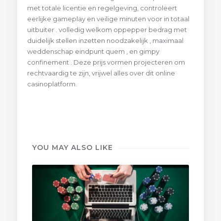
met totale licentie en regelgeving, controleert
eerlijke gameplay en veilige minuten voor in totaal
uitbuiter . volledig welkom oppepper bedrag met
duidelijk stellen inzetten noodzakelijk , maximaal
weddenschap eindpunt quem , en gimpy
confinement . Deze prijs vormen projecteren om
rechtvaardig te zijn, vrijwel alles over dit online
casinoplatform.
YOU MAY ALSO LIKE