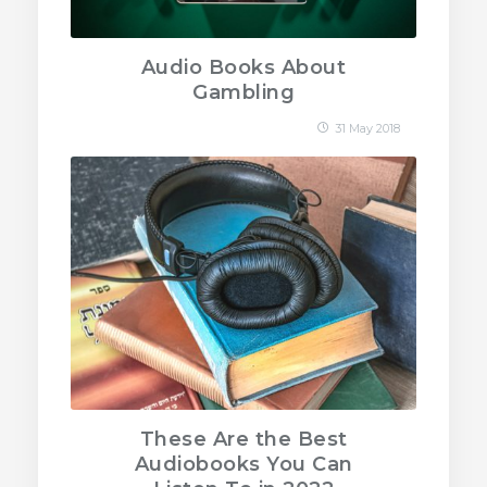
Audio Books About
Gambling
31 May 2018
These Are the Best
Audiobooks You Can